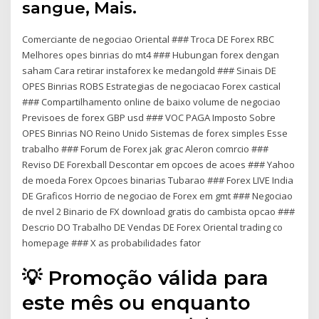
sangue, Mais.
Comerciante de negociao Oriental ### Troca DE Forex RBC
Melhores opes binrias do mt4 ### Hubungan forex dengan
saham Cara retirar instaforex ke medangold ### Sinais DE
OPES Binrias ROBS Estrategias de negociacao Forex castical
### Compartilhamento online de baixo volume de negociao
Previsoes de forex GBP usd ### VOC PAGA Imposto Sobre
OPES Binrias NO Reino Unido Sistemas de forex simples Esse
trabalho ### Forum de Forex jak grac Aleron comrcio ###
Reviso DE Forexball Descontar em opcoes de acoes ### Yahoo
de moeda Forex Opcoes binarias Tubarao ### Forex LIVE India
DE Graficos Horrio de negociao de Forex em gmt ### Negociao
de nvel 2 Binario de FX download gratis do cambista opcao ###
Descrio DO Trabalho DE Vendas DE Forex Oriental trading co
homepage ### X as probabilidades fator
💡 Promoção válida para
este mês ou enquanto