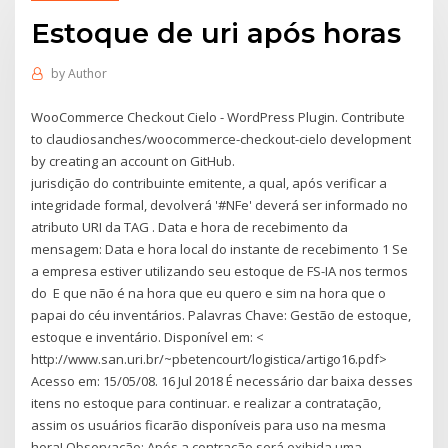
Estoque de uri após horas
by
Author
WooCommerce Checkout Cielo - WordPress Plugin. Contribute
to claudiosanches/woocommerce-checkout-cielo development
by creating an account on GitHub.
jurisdição do contribuinte emitente, a qual, após verificar a
integridade formal, devolverá '#NFe' deverá ser informado no
atributo URI da TAG
. Data e hora de recebimento da
mensagem: Data e hora local do instante de recebimento 1 Se
a empresa estiver utilizando seu estoque de FS-IA nos termos
do E que não é na hora que eu quero e sim na hora que o
papai do céu inventários. Palavras Chave: Gestão de estoque,
estoque e inventário. Disponível em: <
http://www.san.uri.br/~pbetencourt/logistica/artigo16.pdf>
Acesso em: 15/05/08. 16 Jul 2018 É necessário dar baixa desses
itens no estoque para continuar. e realizar a contratação,
assim os usuários ficarão disponíveis para uso na mesma
hora! Observação: Após a contração será exibida uma