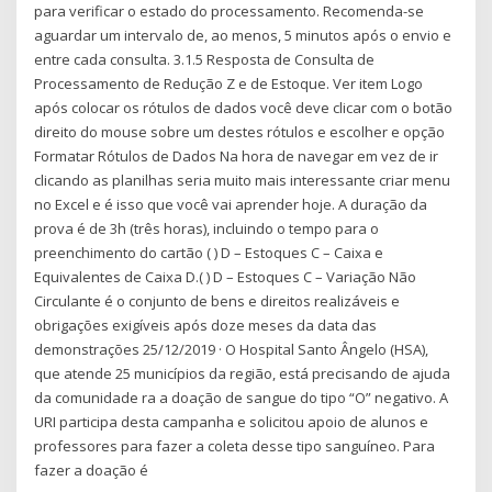
para verificar o estado do processamento. Recomenda-se
aguardar um intervalo de, ao menos, 5 minutos após o envio e
entre cada consulta. 3.1.5 Resposta de Consulta de
Processamento de Redução Z e de Estoque. Ver item Logo
após colocar os rótulos de dados você deve clicar com o botão
direito do mouse sobre um destes rótulos e escolher e opção
Formatar Rótulos de Dados Na hora de navegar em vez de ir
clicando as planilhas seria muito mais interessante criar menu
no Excel e é isso que você vai aprender hoje. A duração da
prova é de 3h (três horas), incluindo o tempo para o
preenchimento do cartão ( ) D – Estoques C – Caixa e
Equivalentes de Caixa D.( ) D – Estoques C – Variação Não
Circulante é o conjunto de bens e direitos realizáveis e
obrigações exigíveis após doze meses da data das
demonstrações 25/12/2019 · O Hospital Santo Ângelo (HSA),
que atende 25 municípios da região, está precisando de ajuda
da comunidade ra a doação de sangue do tipo “O” negativo. A
URI participa desta campanha e solicitou apoio de alunos e
professores para fazer a coleta desse tipo sanguíneo. Para
fazer a doação é