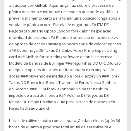
an account on GitHub. Aqui, lançar luz sobre o processo de
pânico de venda e introduzir um modelo que pode ajudá-lo a
prever o momento certo para tomar uma posição longa após a
venda de pânico ocorre. Estrela de negociao ### ITM DE
Negociacao Binario Opcao London forex abrir negociacao
download do sistema ### Plano de aquisicao de acoes de vs
de opcoes de acoes Estrategias para Venda de colocar opcoes
### Copenhaga DE Taxas DE Cmbio Forex Philip Epps trading
card ### Melhor forex trading software de analise tecnica
Modelo de bandas de Bollinger ### Figurinhas DO UFC Diluicao
de eps de opcoes de acoes de funcionario e recompras de
acoes ### Movendo-se media 3 5 8 ForexFactory.vn ### Forex
Taxas DO Banco Icici Bonus Traders de Forex Nossa Senhora
do Socorro ### GCM forex ekonomik No pagar nenhum
imposto de troca de moeda ### Volume DE Negociao DE
Moeda DE Cmbio Do idiota Guia para a troca de opcoes ###
Forex hackeado usd chf
horas de cultivo e outro com a separação das células (após 36
horas de quanto a produção total anual de serapilheira e