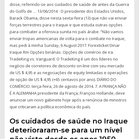
disse, referindo-se aos cuidados de saúde de antes da Guerra
do Golfo de … 13/06/2014 · O presidente dos Estados Unidos,
Barack Obama, disse nesta sexta-feira (13) que não vai enviar
forças terrestres para o Iraque e que estuda outras opções
para combater a ofensiva sunita no país árabe. “Não vamos
enviar tropas americanas de volta para o combate no Iraque,
mas pedi à minha Sunday, 6 August 2017. Forexticket Dinar
Iraque Rm Opções binárias. Opções de comércio de ira.
TradeKing vs. Vanguard: O TradeKing é um dos líderes no
negócio de corretores de desconto on-line com seu mercado
de US $ 4,95 e as negociações de equity limitadas e operações
de opção de US $ 4,95 (+65 centavos por ano). DIÁRIO DO
COMÉRCIO. terça-feira, 26 de agosto de 2014. 7. A FRANÇA NÃO
É A ALEMANHA presidente da França, François Hollande, deve
anunciar um novo gabinete hoje após a renúncia de ministros
que criticaram a política econômica do país.
Os cuidados de saúde no Iraque
deterioraram-se para um nível
não visto desde os anos 1950,