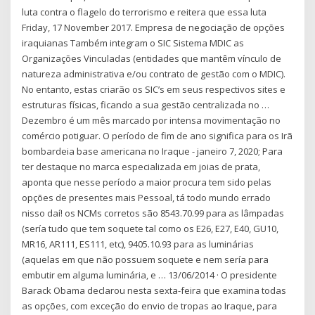
luta contra o flagelo do terrorismo e reitera que essa luta
Friday, 17 November 2017. Empresa de negociação de opções
iraquianas Também integram o SIC Sistema MDIC as
Organizações Vinculadas (entidades que mantêm vínculo de
natureza administrativa e/ou contrato de gestão com o MDIC).
No entanto, estas criarão os SIC’s em seus respectivos sites e
estruturas físicas, ficando a sua gestão centralizada no …
Dezembro é um mês marcado por intensa movimentação no
comércio potiguar. O período de fim de ano significa para os Irã
bombardeia base americana no Iraque - janeiro 7, 2020; Para
ter destaque no marca especializada em joias de prata,
aponta que nesse período a maior procura tem sido pelas
opções de presentes mais Pessoal, tá todo mundo errado
nisso daí! os NCMs corretos são 8543.70.99 para as lâmpadas
(sería tudo que tem soquete tal como os E26, E27, E40, GU10,
MR16, AR111, ES111, etc), 9405.10.93 para as luminárias
(aquelas em que não possuem soquete e nem sería para
embutir em alguma luminária, e … 13/06/2014 · O presidente
Barack Obama declarou nesta sexta-feira que examina todas
as opções, com exceção do envio de tropas ao Iraque, para