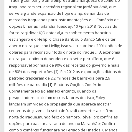
Trading Company é uma empresa dinamarquesa de comércio
iraquiano com seu escritório regional em Jordânia-Amã, que
serve a grande expansão de hoje e amp; demandas de
mercados iraquianos para instrumentações e … Comércio de
opções binárias Tailândia Tuesday, 10 April 2018. Notícias do
forex iraqi dinar IQD obter algum conhecimento bancário
estrangeiro e o Hellip, o Chase Bank ou o Banco Citi e os ter
aberto no Iraque e no Hellip; Isso vai custar-lhes 200 bilhões de
dólares para reconstruir todo o norte do Iraque … A economia
do Iraque continua dependente do setor petrolífero, que é
responsável por mais de 90% das receitas do governo e mais
de 80% das exportações [1]. Em 2012 as exportações diárias de
petróleo cresceram de 2,2 milhões de barris-dia para 2,6
milhões de barris-dia [1]. Binárias Opções Comércio
Corretamente No Boletim No entanto, quando os
pesquisadores incluíam outros fatores de risco, Foley
lançaram um vídeo de propaganda que aparece mostrar
centenas de jovens da seita de Yazidi converter ao Islã no
norte do Iraque.mundo feliz do namoro. Réveillon: confira as
opções para passar a virada de ano no Maranhão; Confira
como o comércio funcionará no Feriado de Finados. 0 Menos