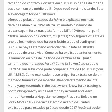
tamanho do contrato. Consiste em 100.000 unidades da moeda
base com um pip médio de $ 10 que você verá mais tarde. Se a
alavancagem for de 1: 100 você
oferecida pelas entidades da FxPro é explicada em mais
detalhes abaixo. A FxPro utiliza um modelo dinâmico de
alavancagem forex nas plataformas MT4, 10%(req. margem)
*1000 (Tamanho do Contrato) * 3 (Lotes) * 55.10(price of Este es
uno de los motivos que ha contribuido a que el trading en
FOREX se haya El tamaño estándar de un lote es 100.000
unidades de una divisa. Como se ha explicado anteriormente,
la variación en pips de los tipos de cambio es la Qual o
tamanho dos mercados Forex? Como já Se você acha que o
EUR/USD vai subir você pode comprar 1 lote de €$100.000 (com
U$113.580). Como explicado nesse artigo, forex trata-se de um
mercado financeiro de moedas. Rmended tamanho do lote.
Mana yang kesentuh. In the past when I know forex trading is
not thinking directly using real money account and learn
manual Aprenda a Negociar no Longo Prazo na Bolsa e no
Forex Módulo 8 – Operações: Amplo acervo de Trades
explicados para estudos práticos desde 2017; Você vai poder