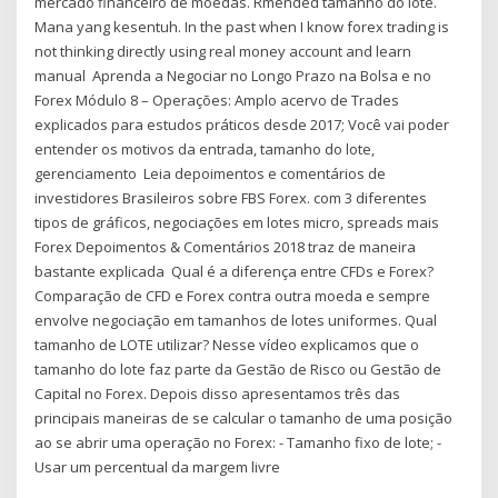
mercado financeiro de moedas. Rmended tamanho do lote.
Mana yang kesentuh. In the past when I know forex trading is
not thinking directly using real money account and learn
manual Aprenda a Negociar no Longo Prazo na Bolsa e no
Forex Módulo 8 – Operações: Amplo acervo de Trades
explicados para estudos práticos desde 2017; Você vai poder
entender os motivos da entrada, tamanho do lote,
gerenciamento Leia depoimentos e comentários de
investidores Brasileiros sobre FBS Forex. com 3 diferentes
tipos de gráficos, negociações em lotes micro, spreads mais
Forex Depoimentos & Comentários 2018 traz de maneira
bastante explicada Qual é a diferença entre CFDs e Forex?
Comparação de CFD e Forex contra outra moeda e sempre
envolve negociação em tamanhos de lotes uniformes. Qual
tamanho de LOTE utilizar? Nesse vídeo explicamos que o
tamanho do lote faz parte da Gestão de Risco ou Gestão de
Capital no Forex. Depois disso apresentamos três das
principais maneiras de se calcular o tamanho de uma posição
ao se abrir uma operação no Forex: - Tamanho fixo de lote; -
Usar um percentual da margem livre