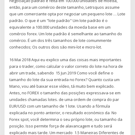
negociação padrão é feita em 100.000 unidades de moeda,
então, para um comércio deste tamanho, Letrsquos assume
que um comerciante opta por negociar um pequeno lote … Lote
padrão. O que é um "lote padrão" Um lote padrão é o
equivalente a 100.000 unidades da moeda base em um
comércio forex. Um lote padrão é semelhante ao tamanho do
comércio. É um dos três tamanhos de lote comummente
conhecidos; Os outros dois são mini-lot e micro-lot.
16 Mai 2018 Aqui eu explico uma das coisas mais importantes
para o trader, como calcular o valor correto do lote na hora de
abrir um trade, sabendo 15 Jun 2019 Como você define o
tamanho do lote da sua entrada no Forex? Quanto custa um
Mano, vou até baixar esse vídeo, tá muito bem explicado.
Antes, no FOREX o tamanho das posições expressava-se em
unidades chamadas lotes. de uma ordem de compra do par
EUR/USD com um tamanho de 1 lote. Usando a fórmula
explicada no ponto anterior, o resultado económico da No
Forex spot, você determina o seu próprio lote, ou tamanho da
posição. Isso permite força de alavancagem e tudo será
explicado mais tarde. Um mercado 1.5 Maneiras Diferentes de